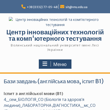
Перейти
до
+38 (0332) 77-05-48
sit@vnu.edu.ua
вмісту
Центр інноваційних технологій
та комп'ютерного тестування
Волинський національний університет імені Лесі
Українки
Меню
Бази завдань (англійська мова, іспит B1)
Іспит з англійської мови (B1)
4__сем_БІОЛОГІЯ_СО (Біологія та здоров’я
людини)_ЛАБОРАТОРНА ДІАГНОСТИКА__мс_СО