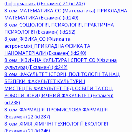
(Інформатика) (Екзамен) 21 (id:247)
8_сем_МАТЕМАТИКА_СО (Математика)_ПРИКЛАДНА
МАТЕМАТИКА (Екзамен) (id:249)
8_сем_СОЦІОЛОГІЯ, ПСИХОЛОГІЯ, ПРАКТИЧНА
ПСИХОЛОГІЯ (Екзамен) (id:252)
8_сем_ФІЗИКА_СО (Фізика та
астрономія)_ПРИКЛАДНА ФІЗИКА ТА
НАНОМАТЕРІАЛИ (Екзамен) (id:240)
8_сем_ФІЗИЧНА КУЛЬТУРА І СПОРТ_СО (Фізична
культура) (Екзамен) (id:242)
8_сем_ФАКУЛЬТЕТ ІСТОРІЇ, ПОЛІТОЛОГІЇ ТА НАЦ.
БЕЗПЕКИ_ФАКУЛЬТЕТ КУЛЬТУРИ І
МИСТЕЦТВ_ФАКУЛЬТЕТ ПЕД. ОСВІТИ ТА СОЦ.
РОБОТИ_ЮРИДИЧНИЙ ФАКУЛЬТЕТ (Екзамен)
(id:238)
8_сем_ФАРМАЦІЯ_ПРОМИСЛОВА ФАРМАЦІЯ
(Екзамен) 22 (id:287)
8_сем_ХІМІЯ_ХІМІЧНІ ТЕХНОЛОГІЇ_ЕКОЛОГІЯ
(Екзамен) 21 (id:246)