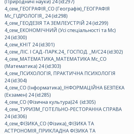
(Природничі науки) 24 (id:297)
4_сем_ГЕОГРАФІЯ_СО (Географія)_ГЕОГРАФІЯ
Мс_ГІДРОЛОГІЯ_ 24 (id:298)
4_сем_ГЕОДЕЗІЯ ТА ЗЕМЛЕУСТРІЙ 24 (id:299)
4_сем_ЕКОНОМІЧНИЙ (Усі спеціальності та Мс)
24 (id:300)
4_сем_КНІТ 24 (id:301)
4_сем_ЛІС. І САД.-ПАРК.24_ ГОСПОД. _М/С24 (id:302)
4_сем_МАТЕМАТИКА_МАТЕМАТИКА Мс_СО
(Математика) 24 (id:303)
4_сем_ПСИХОЛОГІЯ, ПРАКТИЧНА ПСИХОЛОГІЯ
24 (id:304)
4_сем_СО (Інформатика)_ІНФОРМАЦІЙНА БЕЗПЕКА
(Екзамен) 24 (id:285)
4_сем_СО (Фізична культура)24 (id:305)
4_сем_ТУРИЗМ_ГОТЕЛЬНО-РЕСТОРАННА СПРАВА
24 (id:306)
4_сем_ФІЗИКА_СО (Фізика)_ФІЗИКА ТА
АСТРОНОМІЯ_ПРИКЛАДНА ФІЗИКА ТА