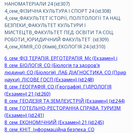
НАНОМАТЕРІАЛИ 24 (id:307)
4_сем_ФІЗИЧНА КУЛЬТУРА І СПОРТ 24 (id:308)
4_сем_ФАКУЛЬТЕТ ІСТОРІЇ, ПОЛІТОЛОГІЇ ТА НАЦ.
БЕЗПЕКИ_ФАКУЛЬТЕТ КУЛЬТУРИ І
МИСТЕЦТВ_ФАКУЛЬТЕТ ПЕД. ОСВІТИ ТА СОЦ.
РОБОТИ_ЮРИДИЧНИЙ ФАКУЛЬТЕТ (id:309)
4_сем_ХІМІЯ_СО (Хімія)_ЕКОЛОГІЯ 24 (id:310)
6_сем_ФІЗ ТЕРАПІЯ. ЕРГОТЕРАПІЯ_Мс (Екзамен) і
8_сем_БІОЛОГІЯ_СО (Біологія та здоров’я
людини)_СО (Біологія)_ЛАБ ДІАГНОСТИКА_СО (Прир
науки)_ЛІСОВЕ ГОСП (Екзамен) (id:248)
8_сем_ГЕОГРАФІЯ_СО (Географія)_ГІДРОЛОГІЯ
(Екзамен) 21 (id:260)
8_сем_ГЕОДЕЗІЯ ТА ЗЕМЛЕУСТРІЙ (Екзамен) (id:244)
8_сем_ГОТЕЛЬНО-РЕСТОРАННА СПРАВА_ТУРИЗМ
(Екзамен) (id:241)
8_сем_ЕКОНОМІЧНИЙ (Екзамен) 21 (id:245)
8_сем_КНІТ_Інформаційна безпека_СО