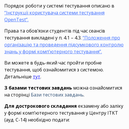
Порядок роботи у системі тестування описано в
“Інструкції користувача системи тестування
OpenTest”.
Права та обов’язки студентів під час сеансів
тестування викладені у п. 4.1 – 4.3.
“Положення про
організацію та проведення підсумкового контролю
знань у формі комп’ютерного тестування”
.
Ви можете в будь-який час пройти пробне
тестування, щоб ознайомитися з системою.
Детальніше
тут
.
З базами тестових завдань
можна ознайомитися
на сторінці
Бази тестових завдань
.
Для дострокового складання
екзамену або заліку
у формі комп’ютерного тестування у Центру ІТКТ
(ауд. С-14) необхідно подати: