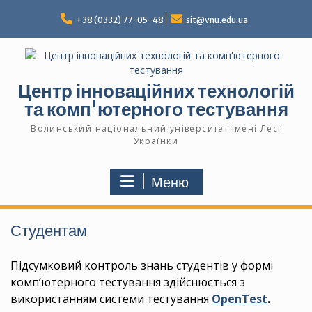
Перейти
до
+38 (0332) 77-05-48
sit@vnu.edu.ua
вмісту
Центр інноваційних технологій
та комп'ютерного тестування
Волинський національний університет імені Лесі
Українки
Меню
Студентам
Підсумковий контроль знань студентів у формі
комп’ютерного тестування здійснюється з
використанням системи тестування
OpenTest
.