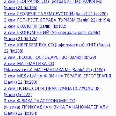
2_сем_ГЕОГРАФІЯ_СО (Географія)_ГЕОГРАФІЯ Мс
(Залік) 21 (id:196)
2_сем_ГЕОДЕЗІЯ ТА ЗЕМЛЕУСТРІЙ (Залік) 21 (id:220)
2_сем_ГОТ.-РЕСТ. СПРАВА_ТУРИЗМ (Залік) 22 (id:194)
2_сем_ЕКОЛОГІЯ (Залік) (id:182)
2_сем_ЕКОНОМІЧНИЙ (Усі спеціальності та Мс)
(Залік) 21 (id:175)
2_сем_КІБЕРБЕЗПЕКА_СО (Інформатика)_КНІТ (Залік)
22 (id:288)
2_сем_ЛІСОВЕ ГОСПОДАРСТВО (Залік) (id:129)
2_сем_МАТЕМАТИКА_СО
(Математика)_МАТЕМАТИКА Мс (Залік) 21 (id:186)
2_сем_МЕДИЦИНА_ФІЗИЧНА ТЕРАПІЯ. ЕРГОТЕРАПІЯ
(Залік) 22 (id:280)
2_сем_ПСИХОЛОГІЯ_ПРАКТИЧНА ПСИХОЛОГІЯ
(Залік) (id:222)
2_сем_ФІЗИКА ТА АСТРОНОМІЯ_СО
(Фізика)_ПРИКЛАДНА ФІЗИКА ТА НАНОМАТЕРІАЛИ
(Залік) 22 (id:184)