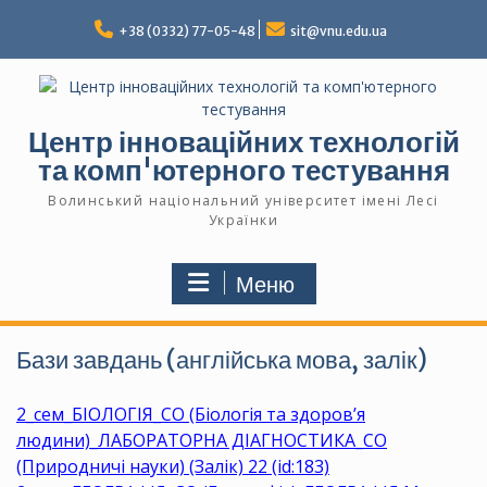
Перейти
до
+38 (0332) 77-05-48
sit@vnu.edu.ua
вмісту
Центр інноваційних технологій
та комп'ютерного тестування
Волинський національний університет імені Лесі
Українки
Меню
Бази завдань (англійська мова, залік)
2_сем_БІОЛОГІЯ_СО (Біологія та здоров’я
людини)_ЛАБОРАТОРНА ДІАГНОСТИКА_СО
(Природничі науки) (Залік) 22 (id:183)