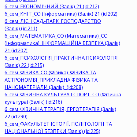
6_сем_ЕКОНОМІЧНИЙ (Залік) 21 (id:212)
6_сем_КНІТ_СО (Інформатика) (Залік) 21 (id:202)
6_сем_ЛІС. І САД.-ПАРК. ГОСПОДАРСТВО
(Залік) (id:211)
6_сем_МАТЕМАТИКА_CО (Математика)_СО
(Інформатика)_ІНФОРМАЦІЙНА БЕЗПЕКА (Залік)
21 (id:207)
6_сем_ПСИХОЛОГІЯ_ПРАКТИЧНА ПСИХОЛОГІЯ
(Залік) 22 (id:215)
6_сем_ФІЗИКА_СО (Фізика)_ФІЗИКА ТА
АСТРОНОМІЯ_ПРИКЛАДНА ФІЗИКА ТА
НАНОМАТЕРІАЛИ (Залік) (id:208)
6_сем_ФІЗИЧНА КУЛЬТУРА І СПОРТ_СО (Фізична
культура) (Залік) (id:216)
6_сем_ФІЗИЧНА ТЕРАПІЯ, ЕРГОТЕРАПІЯ (Залік)
22 (id:290)
6_сем_ФАКУЛЬТЕТ ІСТОРІЇ, ПОЛІТОЛОГІЇ ТА
НАЦІОНАЛЬНОЇ БЕЗПЕКИ (Залік) (id:225)