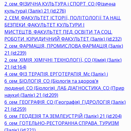
2_сем_ФІЗИЧНА КУЛЬТУРА і СПОРТ_СО (Фізична
культура) (Залік) 21 (id:276)
2_СЕМ_ФАКУЛЬТЕТ ІСТОРІЇ, ПОЛІТОЛОГІЇ ТА НАЦ.
БЕЗПЕКИ_ФАКУЛЬТЕТ КУЛЬТУРИ І
МИСТЕЦТВ_ФАКУЛЬТЕТ ПЕД. ОСВІТИ ТА СОЦ.
РОБОТИ_ЮРИДИЧНИЙ ФАКУЛЬТЕТ (Залік) (id:232)
2_сем_ФАРМАЦІЯ, ПРОМИСЛОВА ФАРМАЦІЯ (Залік)
21 (id:239)
2_сем_ХІМІЯ_ХІМІЧНІ ТЕХНОЛОГІЇ, СО (Хімія) (Залік)
21 (id:164)
4_сем_ФІЗ ТЕРАПІЯ. ЕРГОТЕРАПІЯ_Мс (Залік) і
6_сем_БІОЛОГІЯ_СО (Біологія та здоров’я
людини)_СО (Біологія)_ЛАБ ДІАГНОСТИКА_СО (Прир
науки) (Залік) 21 (id:209)
6_сем_ГЕОГРАФІЯ_СО (Географія)_ГІДРОЛОГІЯ (Залік)
21 (id:259)
6_сем_ГЕОДЕЗІЯ ТА ЗЕМЛЕУСТРІЙ (Залік) 21 (id:204)
6_сем_ГОТЕЛЬНО-РЕСТОРАННА СПРАВА_ТУРИЗМ
(Залік) (id:221)